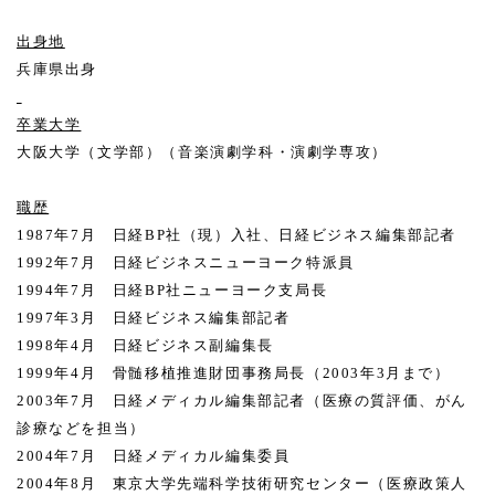
出身地
兵庫県出身
卒業大学
大阪大学（文学部）（音楽演劇学科・演劇学専攻）
職歴
1987
年
7
月 日経
BP
社（現）入社、日経ビジネス編集部記者
1992
年
7
月 日経ビジネスニューヨーク特派員
1994
年
7
月 日経
BP
社ニューヨーク支局長
1997
年
3
月 日経ビジネス編集部記者
1998
年
4
月 日経ビジネス副編集長
1999
年
4
月 骨髄移植推進財団事務局長（
2003
年
3
月まで）
2003
年
7
月 日経メディカル編集部記者（医療の質評価、がん
診療などを担当）
2004
年
7
月 日経メディカル編集委員
2004
年
8
月 東京大学先端科学技術研究センター（医療政策人