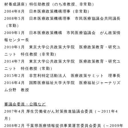
材養成講座）特任助教授（のち准教授、非常勤）
2004
年
8
月 日本医療政策機構理事（非常勤）
2008
年
5
月 日本医療政策機構理事 市民医療協議会共同議長
（常勤）
2009
年
1
月 日本医療政策機構 市民医療協議会 がん政策情
報センター長
2010
年
1
月 東京大学公共政策大学院 医療政策教育・研究ユ
ニット 特任教授（非常勤）
2014
年
7
月 東京大学公共政策大学院 医療政策教育・研究ユ
ニット 特任教授（常勤）
2015
年
2
月 非営利特定活動法人 医療政策サミット 理事長
2016
年
4
月 国際医療福祉大学大学院 医療福祉ジャーナリズ
ム分野 教授
審議会委員・公職など
2007
年
4
月
厚生労働省がん対策推進協議会委員（～
2011
年
4
月）
2008
年
2
月
千葉県医療情報提供事業運営委員会委員（～
2009
年