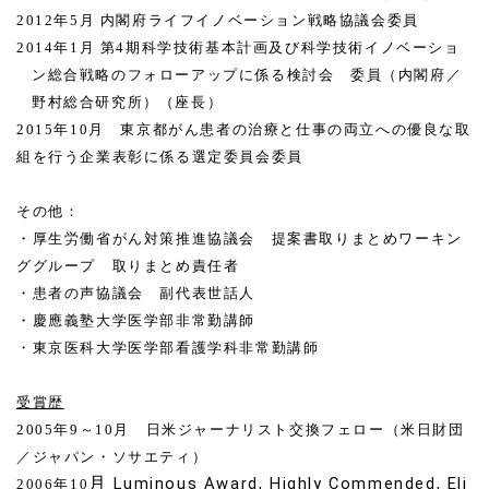
2012
年
5
月
内閣府ライフイノベーション戦略協議会委員
2014
年
1
月
第
4
期科学技術基本計画及び科学技術イノベーショ
ン総合戦略のフォローアップに係る検討会 委員（内閣府／
野村総合研究所）（座長）
2015
年
10
月 東京都がん患者の治療と仕事の両立への優良な取
組を行う企業表彰に係る選定委員会委員
その他：
・厚生労働省がん対策推進協議会 提案書取りまとめワーキン
ググループ 取りまとめ責任者
・患者の声協議会 副代表世話人
・慶應義塾大学医学部非常勤講師
・東京医科大学医学部看護学科非常勤講師
受賞歴
2005
年
9
～
10
月 日米ジャーナリスト交換フェロー（米日財団
／ジャパン・ソサエティ）
月
Luminous Award, Highly Commended, Eli
2006
年
10