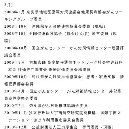
3
月）
2008
年
5
月
奈良県地域医療等対策協議会健康長寿部会がんワー
キンググループ委員
2008
年
10
月 沖縄県がん診療連携協議会委員（現職）
2008
年
10
月
全国健康保険協会（協会けんぽ）運営委員（現
職）
2008
年
10
月 国立がんセンター がん対策情報センター運営評
議会委員
2009
年
8
月 首相官邸
高度情報通信ネットワーク社会推進戦略
本部
評価専門調査会
医療評価委員会構成員
2009
年
10
月 島根県がん対策推進協議会 患者・家族支援 情
報提供部会委員
2010
年
4
月 国立がんセンター がん対策情報センター外部委
員意見交換会委員
2010
年
7
月 奈良県がん対策推進協議会委員
2010
年
11
月
独立行政法人宇宙航空研究開発機構 国際宇宙ス
テーション・きぼう利用推進委員会委員
2010
年
12
月 公益財団法人正力厚生会 専門委員（現職）